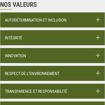
NOS VALEURS
D
AUTODÉTERMINATION ET INCLUSION
D
INTÉGRITÉ
D
INNOVATION
D
RESPECT DE L'ENVIRONNEMENT
D
TRANSPARENCE ET RESPONSABILITÉ