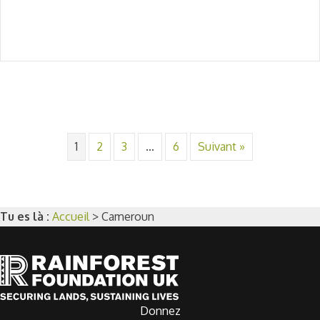
1
2
3
…
6
Suivant »
Tu es là :
Accueil
>
Cameroun
Donnez