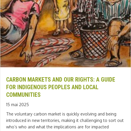
CARBON MARKETS AND OUR RIGHTS: A GUIDE
FOR INDIGENOUS PEOPLES AND LOCAL
COMMUNITIES
15 mai 2025
The voluntary carbon market is quickly evolving and being
introduced in new territories, making it challenging to sort out
who’s who and what the implications are for impacted