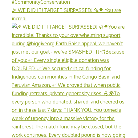
🎉 WE DID IT! TARGET SURPASSED! 🚀🌳 You are
incredi