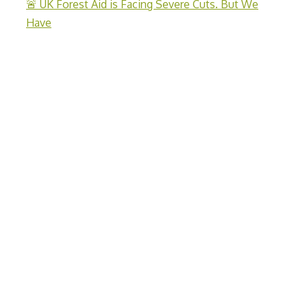
🚨 UK Forest Aid is Facing Severe Cuts. But We
Have