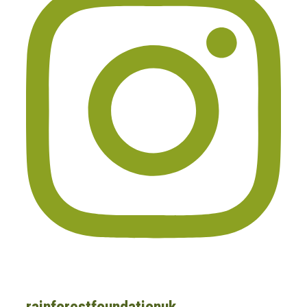
rainforestfoundationuk