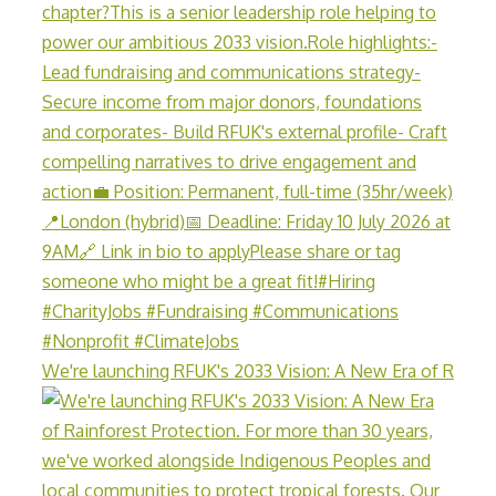
We're launching RFUK's 2033 Vision: A New Era of R