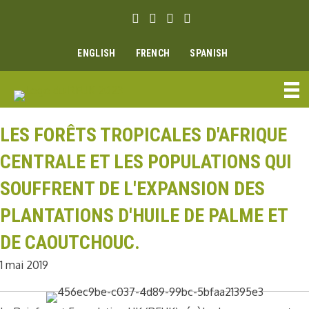
Aller
Lien Facebook
Lien Instagram
Lien Youtube
Linkedin link
au
contenu
ENGLISH
FRENCH
SPANISH
LES FORÊTS TROPICALES D'AFRIQUE
CENTRALE ET LES POPULATIONS QUI
SOUFFRENT DE L'EXPANSION DES
PLANTATIONS D'HUILE DE PALME ET
DE CAOUTCHOUC.
1 mai 2019