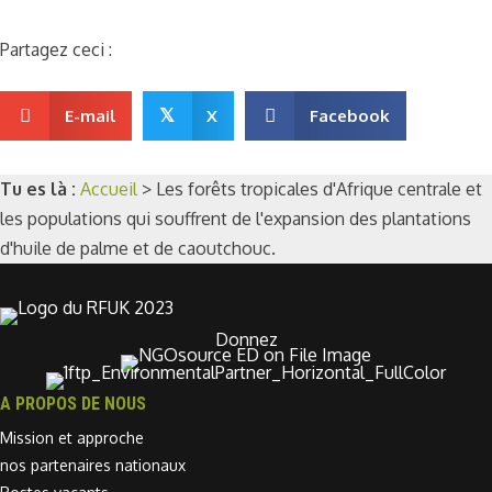
Partagez ceci :
E-mail
𝕏
X
Facebook
Tu es là :
Accueil
>
Les forêts tropicales d'Afrique centrale et
les populations qui souffrent de l'expansion des plantations
d'huile de palme et de caoutchouc.
Donnez
A PROPOS DE NOUS
Mission et approche
nos partenaires nationaux