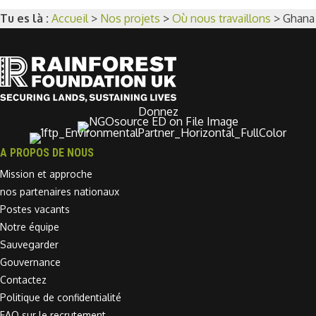
Tu es là :
Accueil
>
Nos projets
>
Où nous travaillons
>
Ghana
Donnez
A PROPOS DE NOUS
Mission et approche
nos partenaires nationaux
Postes vacants
Notre équipe
Sauvegarder
Gouvernance
Contactez
Politique de confidentialité
FAQ sur le recrutement