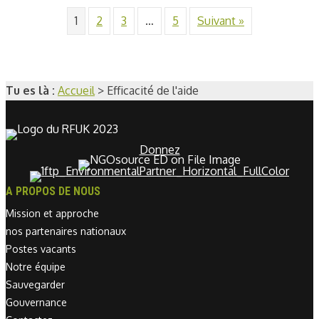
1
2
3
…
5
Suivant »
Tu es là :
Accueil
>
Efficacité de l'aide
Donnez
A PROPOS DE NOUS
Mission et approche
nos partenaires nationaux
Postes vacants
Notre équipe
Sauvegarder
Gouvernance