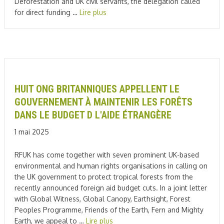
Deforestation and UK civil servants, the delegation called
for direct funding …
Lire plus
HUIT ONG BRITANNIQUES APPELLENT LE
GOUVERNEMENT À MAINTENIR LES FORÊTS
DANS LE BUDGET D L'AIDE ÉTRANGÈRE
1 mai 2025
RFUK has come together with seven prominent UK-based
environmental and human rights organisations in calling on
the UK government to protect tropical forests from the
recently announced foreign aid budget cuts. In a joint letter
with Global Witness, Global Canopy, Earthsight, Forest
Peoples Programme, Friends of the Earth, Fern and Mighty
Earth, we appeal to …
Lire plus