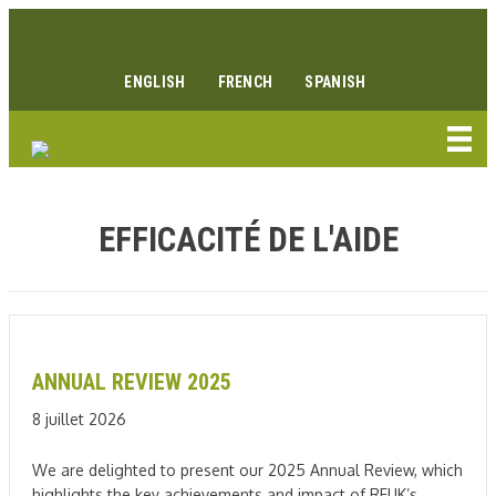
Aller
Lien Facebook
Lien Instagram
Lien Youtube
Linkedin link
au
contenu
ENGLISH
FRENCH
SPANISH
EFFICACITÉ DE L'AIDE
ANNUAL REVIEW 2025
8 juillet 2026
We are delighted to present our 2025 Annual Review, which
highlights the key achievements and impact of RFUK’s