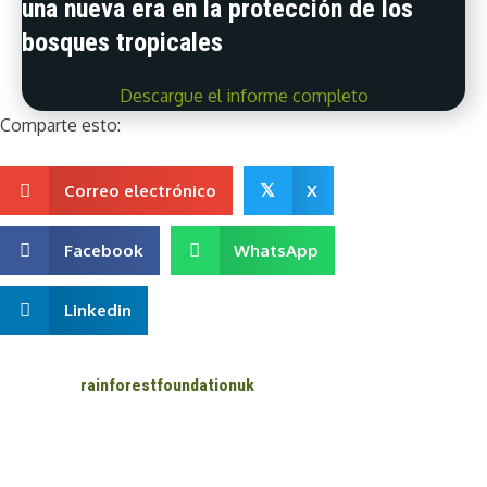
una nueva era en la protección de los
bosques tropicales
Descargue el informe completo
Comparte esto:
Correo electrónico
𝕏
X
Facebook
WhatsApp
Linkedin
rainforestfoundationuk