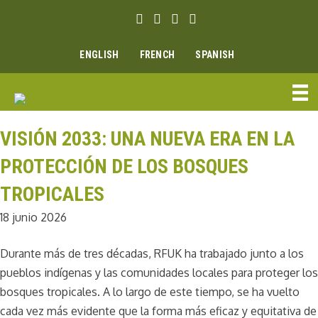
Ir
Enlace Facebook
Enlace Instagram
Enlace Youtube
Linkedin link
al
contenido
ENGLISH
FRENCH
SPANISH
VISIÓN 2033: UNA NUEVA ERA EN LA
PROTECCIÓN DE LOS BOSQUES
TROPICALES
18 junio 2026
Durante más de tres décadas, RFUK ha trabajado junto a los
pueblos indígenas y las comunidades locales para proteger los
bosques tropicales. A lo largo de este tiempo, se ha vuelto
cada vez más evidente que la forma más eficaz y equitativa de