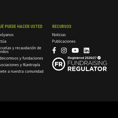
UÉ PUEDE HACER USTED
RECURSOS
póyanos
Noticias
ctúa
Publicaciones
scuelas y recaudación de
Linkedin link
ondos
ideicomisos y fundaciones
ociaciones y filantropía
nete a nuestra comunidad