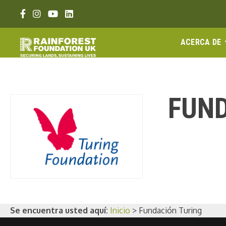
Ir
Enlace Facebook
Enlace Instagram
Enlace Youtube
Linkedin link
al
contenido
ACERCA DE
FUND
Visitar el sitio 
Se encuentra usted aquí:
Inicio
>
Fundación Turing