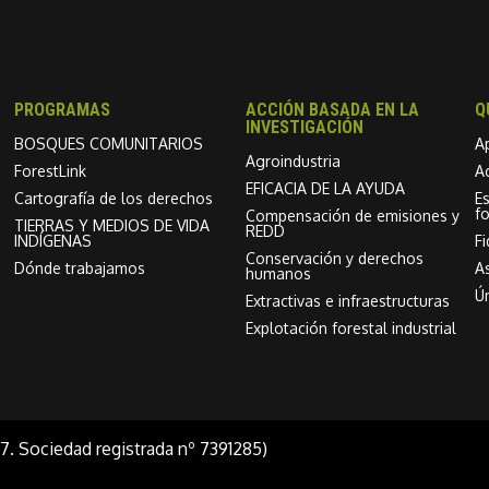
PROGRAMAS
ACCIÓN BASADA EN LA
Q
INVESTIGACIÓN
BOSQUES COMUNITARIOS
A
Agroindustria
ForestLink
A
EFICACIA DE LA AYUDA
Cartografía de los derechos
E
f
Compensación de emisiones y
TIERRAS Y MEDIOS DE VIDA
REDD
INDÍGENAS
F
Conservación y derechos
Dónde trabajamos
As
humanos
Ú
Extractivas e infraestructuras
Explotación forestal industrial
7. Sociedad registrada nº 7391285)