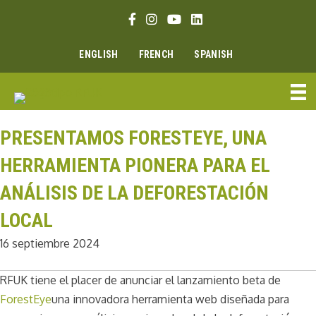
Ir
Enlace Facebook
Enlace Instagram
Enlace Youtube
Linkedin link
al
contenido
ENGLISH
FRENCH
SPANISH
PRESENTAMOS FORESTEYE, UNA
HERRAMIENTA PIONERA PARA EL
ANÁLISIS DE LA DEFORESTACIÓN
LOCAL
16 septiembre 2024
RFUK tiene el placer de anunciar el lanzamiento beta de
ForestEye
una innovadora herramienta web diseñada para