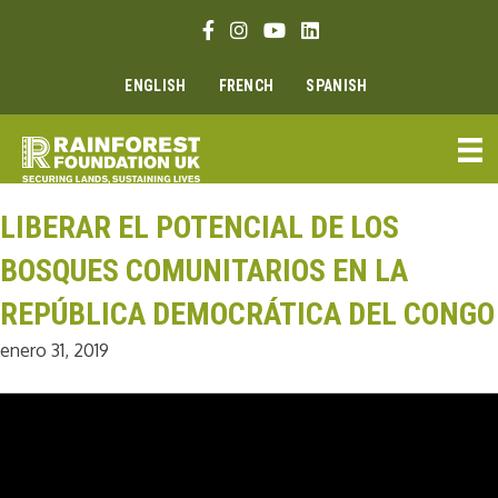
Ir
Enlace Facebook
Enlace Instagram
Enlace Youtube
Linkedin link
al
contenido
ENGLISH
FRENCH
SPANISH
LIBERAR EL POTENCIAL DE LOS
BOSQUES COMUNITARIOS EN LA
REPÚBLICA DEMOCRÁTICA DEL CONGO
enero 31, 2019