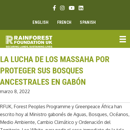
Ir
Enlace Facebook
Enlace Instagram
Enlace Youtube
Linkedin link
al
contenido
ENGLISH
FRENCH
SPANISH
LA LUCHA DE LOS MASSAHA POR
PROTEGER SUS BOSQUES
ANCESTRALES EN GABÓN
marzo 8, 2022
RFUK, Forest Peoples Programme y Greenpeace África han
escrito hoy al Ministro gabonés de Aguas, Bosques, Océanos,
Medio Ambiente, Cambio Climático y Ordenación del
Territorio, Lee White, para pedir el cese inmediato de la tala