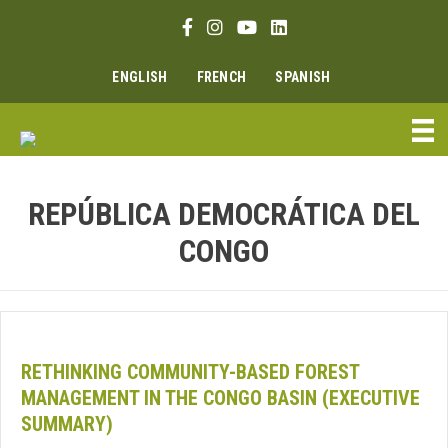
Ir
Enlace Facebook
Enlace Instagram
Enlace Youtube
Linkedin link
al
contenido
ENGLISH
FRENCH
SPANISH
REPÚBLICA DEMOCRÁTICA DEL
CONGO
RETHINKING COMMUNITY-BASED FOREST
MANAGEMENT IN THE CONGO BASIN (EXECUTIVE
SUMMARY)