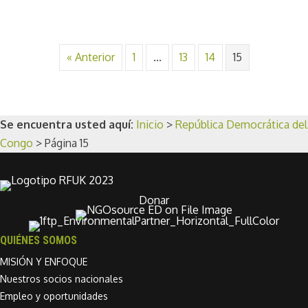
« Anterior
1
...
13
14
15
Se encuentra usted aquí:
Inicio
>
República Democrática del
Congo
>
Página 15
Donar
QUIÉNES SOMOS
MISIÓN Y ENFOQUE
Nuestros socios nacionales
Empleo y oportunidades