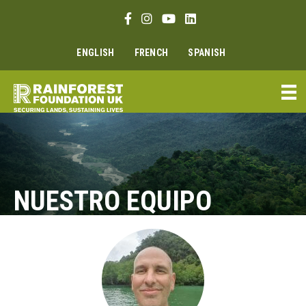
Ir
Enlace Facebook
Enlace Instagram
Enlace Youtube
Linkedin link
al
contenido
ENGLISH
FRENCH
SPANISH
NUESTRO EQUIPO