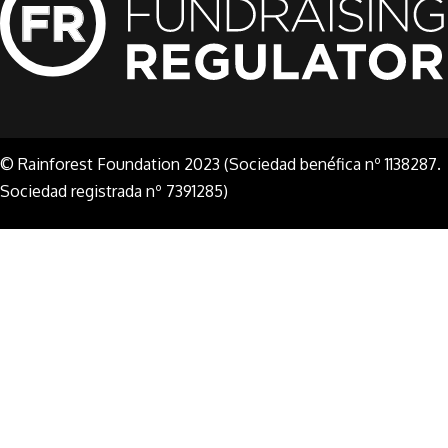
© Rainforest Foundation 2023 (Sociedad benéfica nº 1138287.
Sociedad registrada nº 7391285)