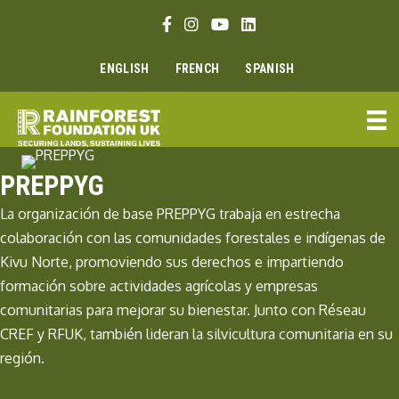
Ir
Enlace Facebook
Enlace Instagram
Enlace Youtube
Linkedin link
al
contenido
ENGLISH
FRENCH
SPANISH
PREPPYG
La organización de base PREPPYG trabaja en estrecha
colaboración con las comunidades forestales e indígenas de
Kivu Norte, promoviendo sus derechos e impartiendo
formación sobre actividades agrícolas y empresas
comunitarias para mejorar su bienestar. Junto con Réseau
CREF y RFUK, también lideran la silvicultura comunitaria en su
región.