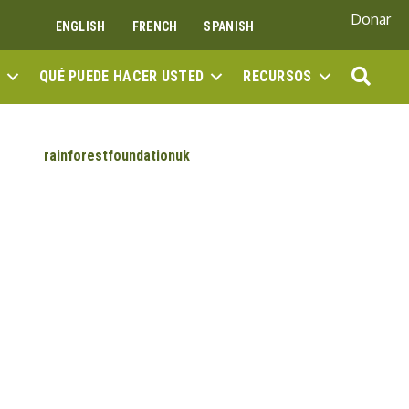
Donar
ENGLISH
FRENCH
SPANISH
BUS
QUÉ PUEDE HACER USTED
RECURSOS
rainforestfoundationuk