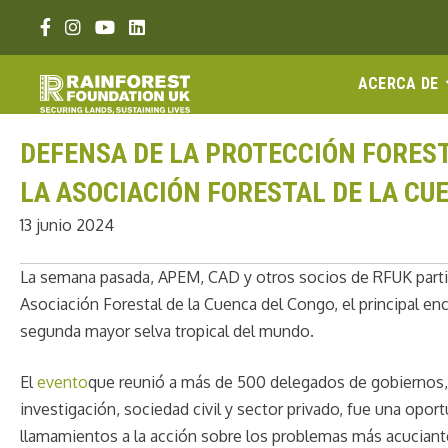
Ir
Enlace Facebook
Enlace Instagram
Enlace Youtube
Linkedin link
al
contenido
ACERCA DE
DEFENSA DE LA PROTECCIÓN FOREST
LA ASOCIACIÓN FORESTAL DE LA CU
13 junio 2024
La semana pasada, APEM, CAD y otros socios de RFUK partici
Asociación Forestal de la Cuenca del Congo, el principal en
segunda mayor selva tropical del mundo.
El
evento
que reunió a más de 500 delegados de gobiernos, 
investigación, sociedad civil y sector privado, fue una opor
llamamientos a la acción sobre los problemas más acuciante