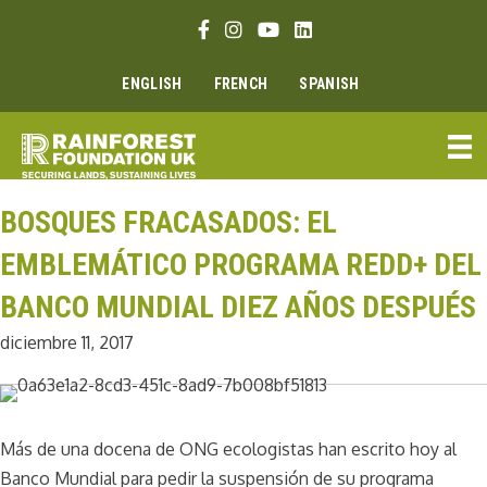
Ir
Enlace Facebook
Enlace Instagram
Enlace Youtube
Linkedin link
al
contenido
ENGLISH
FRENCH
SPANISH
BOSQUES FRACASADOS: EL
EMBLEMÁTICO PROGRAMA REDD+ DEL
BANCO MUNDIAL DIEZ AÑOS DESPUÉS
diciembre 11, 2017
Más de una docena de ONG ecologistas han escrito hoy al
Banco Mundial para pedir la suspensión de su programa