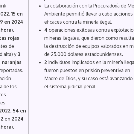
ink
La colaboración con la Procuraduría de M
2022
,
15 en
Ambiente permitió llevar a cabo acciones
9 en 2024
eficaces contra la minería ilegal.
ahora
).
4
operaciones exitosas contra explotaci
tas rojas
mineras ilegales, que dieron como result
ntes de
la destrucción de equipos valorados en m
d alta) y
3
de 25.000 dólares estadounidenses.
s naranjas
2
individuos implicados en la minería ilega
reportadas.
fueron puestos en prisión preventiva en
ación
Madre de Dios, y su caso está avanzando
a de los
el sistema judicial penal.
res
les
2022, 54 en
42 en 2024
ahora
).