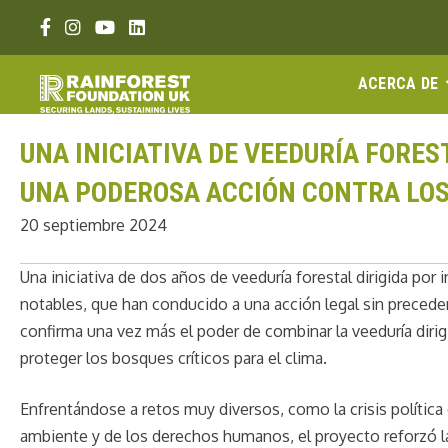
Ir
Enlace Facebook
Enlace Instagram
Enlace Youtube
Linkedin link
al
contenido
ACERCA DE
UNA INICIATIVA DE VEEDURÍA FORES
UNA PODEROSA ACCIÓN CONTRA LOS
20 septiembre 2024
Una iniciativa de dos años de veeduría forestal dirigida po
notables, que han conducido a una acción legal sin precede
confirma una vez más el poder de combinar la veeduría diri
proteger los bosques críticos para el clima.
Enfrentándose a retos muy diversos, como la crisis polític
ambiente y de los derechos humanos, el proyecto reforzó 