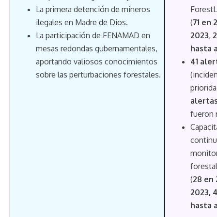
La primera detención de mineros
ForestL
ilegales en Madre de Dios.
(
71 en 
La participación de FENAMAD en
2023
,
2
mesas redondas gubernamentales,
hasta 
aportando valiosos conocimientos
41 aler
sobre las perturbaciones forestales.
(incide
priorida
alerta
fueron 
Capacit
continu
monito
foresta
(
28 en 
2023, 
hasta 