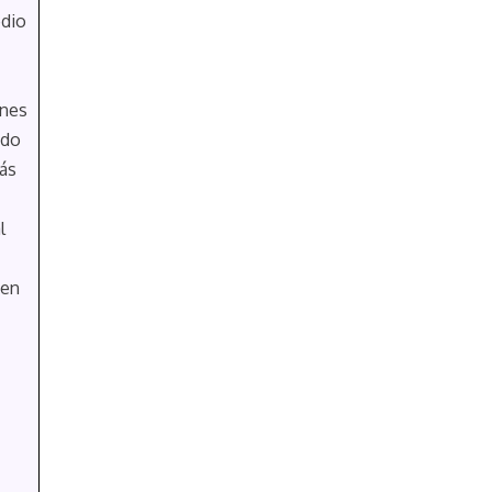
edio
ones
ado
ás
l
 en