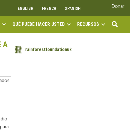
Donar
ENGLISH
FRENCH
SPANISH
BUS
QUÉ PUEDE HACER USTED
RECURSOS
 A
rainforestfoundationuk
tados
edio
para