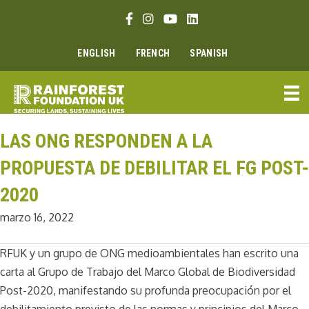
Ir
Enlace Facebook
Enlace Instagram
Enlace Youtube
Linkedin link
al
contenido
ENGLISH
FRENCH
SPANISH
LAS ONG RESPONDEN A LA
PROPUESTA DE DEBILITAR EL FG POST-
2020
marzo 16, 2022
RFUK y un grupo de ONG medioambientales han escrito una
carta al Grupo de Trabajo del Marco Global de Biodiversidad
Post-2020, manifestando su profunda preocupación por el
debilitamiento previsto de las normas y principios del Marco.