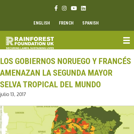
Ir
Enlace Facebook
Enlace Instagram
Enlace Youtube
Linkedin link
al
contenido
ENGLISH
FRENCH
SPANISH
LOS GOBIERNOS NORUEGO Y FRANCÉS
AMENAZAN LA SEGUNDA MAYOR
SELVA TROPICAL DEL MUNDO
julio 13, 2017