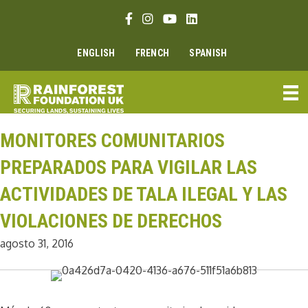
Ir
Enlace Facebook
Enlace Instagram
Enlace Youtube
Linkedin link
al
contenido
ENGLISH
FRENCH
SPANISH
MONITORES COMUNITARIOS
PREPARADOS PARA VIGILAR LAS
ACTIVIDADES DE TALA ILEGAL Y LAS
VIOLACIONES DE DERECHOS
agosto 31, 2016