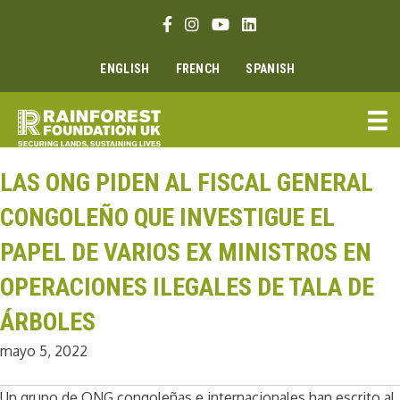
Ir
Enlace Facebook
Enlace Instagram
Enlace Youtube
Linkedin link
al
contenido
ENGLISH
FRENCH
SPANISH
LAS ONG PIDEN AL FISCAL GENERAL
CONGOLEÑO QUE INVESTIGUE EL
PAPEL DE VARIOS EX MINISTROS EN
OPERACIONES ILEGALES DE TALA DE
ÁRBOLES
mayo 5, 2022
Un grupo de ONG congoleñas e internacionales han escrito al