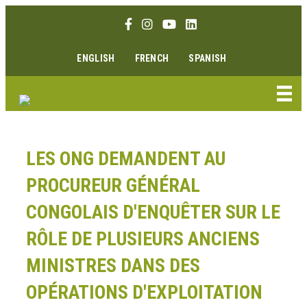
Aller
Lien Facebook
Lien Instagram
Lien Youtube
Linkedin link
au
contenu
ENGLISH
FRENCH
SPANISH
LES ONG DEMANDENT AU
PROCUREUR GÉNÉRAL
CONGOLAIS D'ENQUÊTER SUR LE
RÔLE DE PLUSIEURS ANCIENS
MINISTRES DANS DES
OPÉRATIONS D'EXPLOITATION