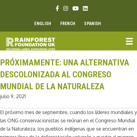
Ir
Enlace Facebook
Enlace Instagram
Enlace Youtube
Linkedin link
al
contenido
ENGLISH
FRENCH
SPANISH
PRÓXIMAMENTE: UNA ALTERNATIVA
DESCOLONIZADA AL CONGRESO
MUNDIAL DE LA NATURALEZA
julio 9, 2021
El próximo mes de septiembre, cuando los líderes mundiales y
las ONG conservacionistas se reúnan en el Congreso Mundial
de la Naturaleza, los pueblos indígenas que se encuentran en
primera línea de la deforestación volverán a quedar al margen