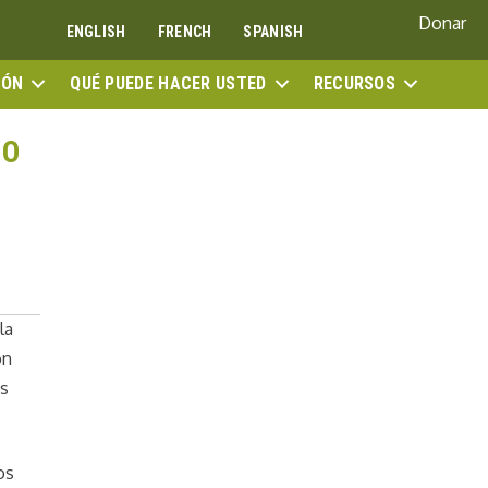
Donar
ENGLISH
FRENCH
SPANISH
BUS
IÓN
QUÉ PUEDE HACER USTED
RECURSOS
NO
la
ón
as
os