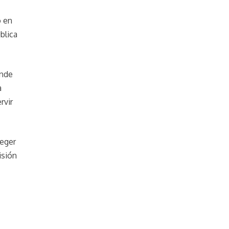
ó en
blica
ende
a
rvir
teger
isión