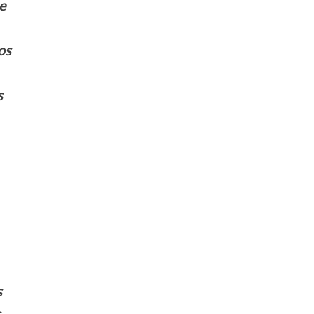
e
os
s
s
s