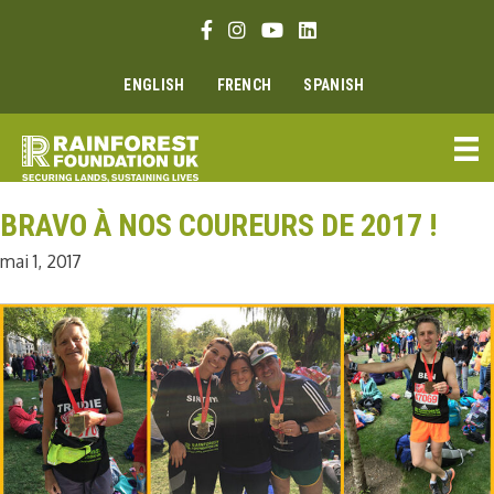
Aller
Lien Facebook
Lien Instagram
Lien Youtube
Linkedin link
au
contenu
ENGLISH
FRENCH
SPANISH
BRAVO À NOS COUREURS DE 2017 !
mai 1, 2017