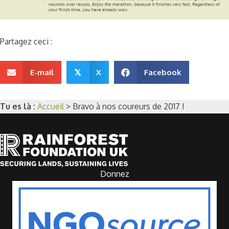
Partagez ceci :
E-mail
X
Facebook
𝕏
Tu es là :
Accueil
>
Bravo à nos coureurs de 2017 !
Donnez