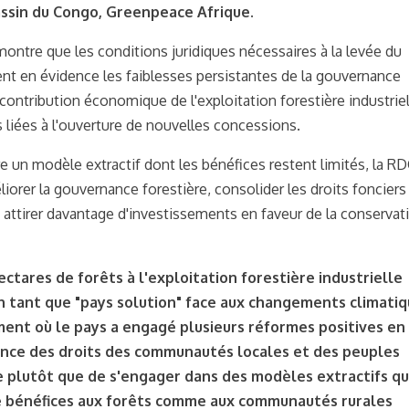
ssin du Congo, Greenpeace Afrique.
ontre que les conditions juridiques nécessaires à la levée du
nt en évidence les faiblesses persistantes de la gouvernance
le contribution économique de l'exploitation forestière industrie
liées à l'ouverture de nouvelles concessions.
re un modèle extractif dont les bénéfices restent limités, la R
iorer la gouvernance forestière, consolider les droits fonciers
attirer davantage d'investissements en faveur de la conservat
ctares de forêts à l'exploitation forestière industrielle
n tant que "pays solution" face aux changements climati
oment où le pays a engagé plusieurs réformes positives en
ance des droits des communautés locales et des peuples
e plutôt que de s'engager dans des modèles extractifs qu
de bénéfices aux forêts comme aux communautés rurales