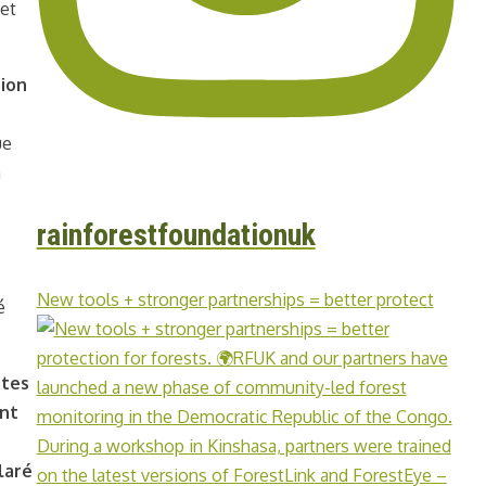
 et
tion
ue
n
rainforestfoundationuk
New tools + stronger partnerships = better protect
é
stes
ent
laré