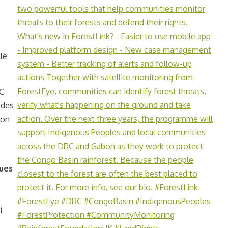
lle
DC
 des
ion
ques
i