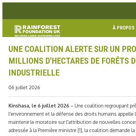
Aller
Lien Facebook
Lien Instagram
Lien Youtube
Linkedin link
au
contenu
À PROPOS
UNE COALITION ALERTE SUR UN PRO
MILLIONS D'HECTARES DE FORÊTS D
INDUSTRIELLE
06 juillet 2026
Kinshasa, le 6 juillet 2026
– Une coalition regroupant pr
l'environnement et la défense des droits humains appell
maintenir le moratoire sur l'attribution de nouvelles conces
adressée à la Première ministre [1], la coalition demande l