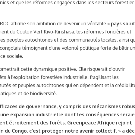
unies et que les réformes engagées dans les secteurs forestier
 RDC affirme son ambition de devenir un véritable
« pays solu
ement du Couloir Vert Kivu-Kinshasa, les réformes foncières et
s des peuples autochtones et des communautés locales, ainsi q
ongolais témoignent d'une volonté politique forte de bâtir u
ce sociale.
mettrait cette dynamique positive. Elle risquerait d'ouvrir
 à l'exploitation forestière industrielle, fragilisant les
tés et peuples autochtones qui en dépendent et la crédibilit
matiques et de biodiversité.
 efficaces de gouvernance, y compris des mécanismes robu
 à une expansion industrielle dont les conséquences serai
nt étroitement des forêts. Greenpeace Afrique rejoint
n du Congo, c'est protéger notre avenir collectif. »
a déc