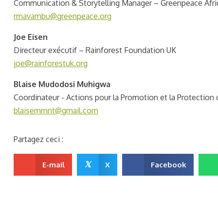
Communication & Storytelling Manager – Greenpeace Afr
rmavambu@greenpeace.org
Joe Eisen
Directeur exécutif – Rainforest Foundation UK
joe@rainforestuk.org
Blaise Mudodosi Muhigwa
Coordinateur - Actions pour la Promotion et la Protectio
blaisemmnt@gmail.com
Partagez ceci :
𝕏
E-mail
X
Facebook