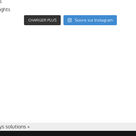
s
ights
CHARGER PLUS
Suivre sur Instagram
ys solutions »