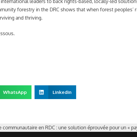
international leaders to back rights-based, locally-led solution
mmunity forestry in the DRC shows that when forest peoples’ r
viving and thriving.
essous.
WhatsApp
Linkedin
erie communautaire en RDC : une solution éprouvée pour un « pa