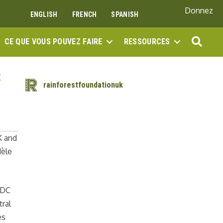
Donnez
ENGLISH
FRENCH
SPANISH
REC
CE QUE VOUS POUVEZ FAIRE
RESSOURCES
:
rainforestfoundationuk
K and
dèle
RDC
tral
es