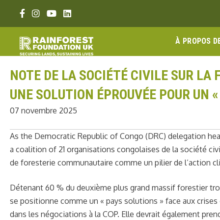
Aller
Lien Facebook
Lien Instagram
Lien Youtube
Linkedin link
au
contenu
À PROPOS D
NOTE DE LA SOCIÉTÉ CIVILE SUR LA
UNE SOLUTION ÉPROUVÉE POUR UN «
07 novembre 2025
As the Democratic Republic of Congo (DRC) delegation hea
a coalition of 21
organisations congolaises de la société civ
de foresterie communautaire comme un pilier de l’action clim
Détenant 60 % du deuxième plus grand massif forestier trop
se positionne comme un « pays solutions » face aux crises c
dans les négociations à la COP. Elle devrait
également prend