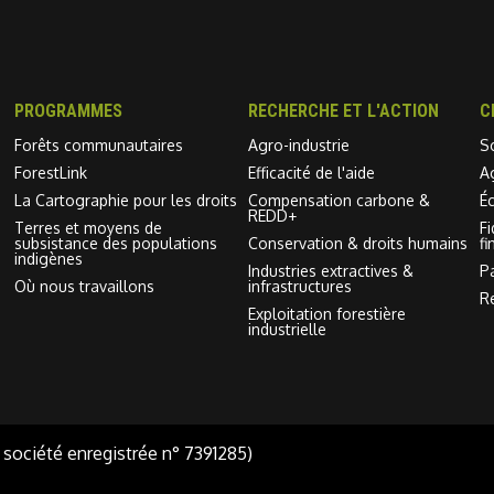
PROGRAMMES
RECHERCHE ET L'ACTION
C
Forêts communautaires
Agro-industrie
S
ForestLink
Efficacité de l'aide
A
La Cartographie pour les droits
Compensation carbone &
É
REDD+
Terres et moyens de
F
subsistance des populations
Conservation & droits humains
fi
indigènes
Industries extractives &
P
Où nous travaillons
infrastructures
R
Exploitation forestière
industrielle
 société enregistrée n° 7391285)