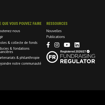
E QUE VOUS POUVEZ FAIRE
RESSOURCES
outenez-nous
Nouvelles
gir
Publications
coles & collecte de fonds
Linkedin link
iducies & fondations
nancières
artenariats & philanthropie
ejoindre notre communauté