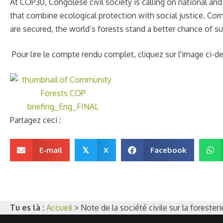
At COP30, Congolese civil society is calling on national and 
that combine ecological protection with social justice. Co
are secured, the world’s forests stand a better chance of sur
Pour lire le compte rendu complet, cliquez sur l'image ci-d
Partagez ceci :
E-mail
X
Facebook
𝕏
Tu es là :
Accueil
>
Note de la société civile sur la forest