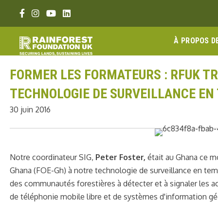
Aller
Lien Facebook
Lien Instagram
Lien Youtube
Linkedin link
au
contenu
À PROPOS D
FORMER LES FORMATEURS : RFUK TR
TECHNOLOGIE DE SURVEILLANCE EN
30 juin 2016
Notre coordinateur SIG,
Peter Foster,
était au Ghana ce mo
Ghana (FOE-Gh) à notre technologie de surveillance en tem
des communautés forestières à détecter et à signaler les acti
de téléphonie mobile libre et de systèmes d'information gé