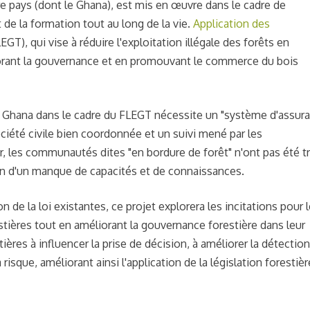
e pays (dont le Ghana), est mis en œuvre dans le cadre de
t de la formation tout au long de la vie.
Application des
EGT), qui vise à réduire l'exploitation illégale des forêts en
liorant la gouvernance et en promouvant le commerce du bois
 du Ghana dans le cadre du FLEGT nécessite un "système d'assur
ociété civile bien coordonnée et un suivi mené par les
, les communautés dites "en bordure de forêt" n'ont pas été t
son d'un manque de capacités et de connaissances.
 de la loi existantes, ce projet explorera les incitations pour 
stières tout en améliorant la gouvernance forestière dans leur
ières à influencer la prise de décision, à améliorer la détectio
risque, améliorant ainsi l'application de la législation forestière