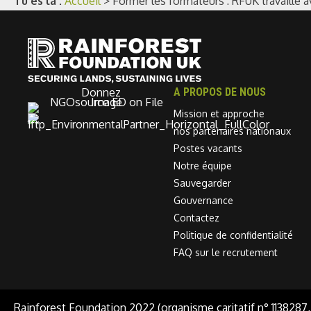
Tu es là :
Accueil
>
Former les formateurs : RFUK travaille 
Donnez
A PROPOS DE NOUS
Mission et approche
nos partenaires nationaux
Postes vacants
Notre équipe
Sauvegarder
Gouvernance
Contactez
Politique de confidentialité
FAQ sur le recrutement
Rainforest Foundation 2022 (organisme caritatif n° 1138287,