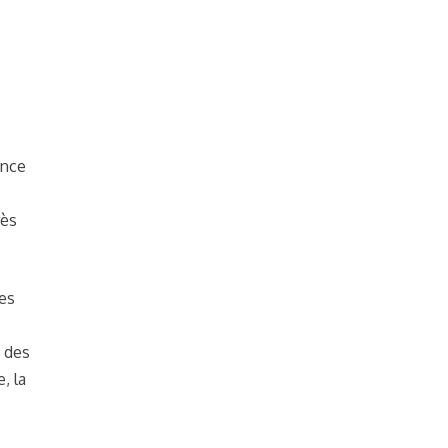
ance
rès
les
n des
, la