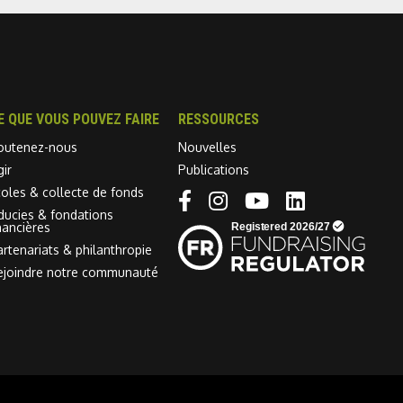
E QUE VOUS POUVEZ FAIRE
RESSOURCES
outenez-nous
Nouvelles
gir
Publications
coles & collecte de fonds
Linkedin link
iducies & fondations
nancières
artenariats & philanthropie
ejoindre notre communauté