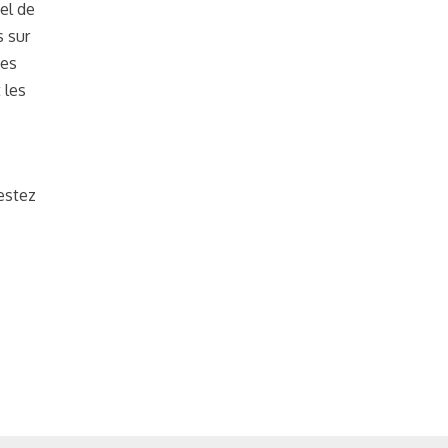
el de
s sur
ses
 les
estez