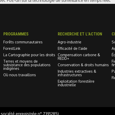
avec FoE-Gh sur la technologie de surveillance en temps réel.
PROGRAMMES
RECHERCHE ET L'ACTION
C
Forêts communautaires
Agro-industrie
S
ForestLink
Efficacité de l'aide
A
La Cartographie pour les droits
Compensation carbone &
É
REDD+
Terres et moyens de
F
subsistance des populations
Conservation & droits humains
fi
indigènes
Industries extractives &
P
Où nous travaillons
infrastructures
R
Exploitation forestière
industrielle
 société enregistrée n° 7391285)