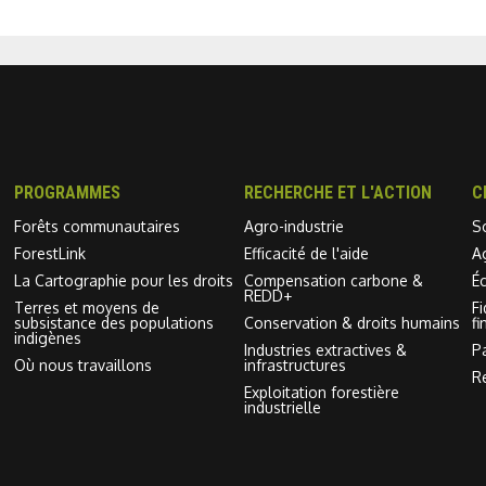
PROGRAMMES
RECHERCHE ET L'ACTION
C
Forêts communautaires
Agro-industrie
S
ForestLink
Efficacité de l'aide
A
La Cartographie pour les droits
Compensation carbone &
É
REDD+
Terres et moyens de
F
subsistance des populations
Conservation & droits humains
fi
indigènes
Industries extractives &
P
Où nous travaillons
infrastructures
R
Exploitation forestière
industrielle