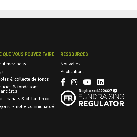
E QUE VOUS POUVEZ FAIRE
RESSOURCES
outenez-nous
Nouvelles
gir
Publications
coles & collecte de fonds
Linkedin link
iducies & fondations
nancières
artenariats & philanthropie
ejoindre notre communauté