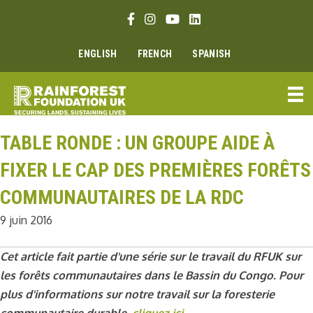
Aller
Lien Facebook
Lien Instagram
Lien Youtube
Linkedin link
au
contenu
ENGLISH
FRENCH
SPANISH
TABLE RONDE : UN GROUPE AIDE À
FIXER LE CAP DES PREMIÈRES FORÊTS
COMMUNAUTAIRES DE LA RDC
9 juin 2016
Cet article fait partie d'une série sur le travail du RFUK sur
les forêts communautaires dans le Bassin du Congo. Pour
plus d'informations sur notre travail sur la foresterie
communautaire durable,
cliquez ici
.