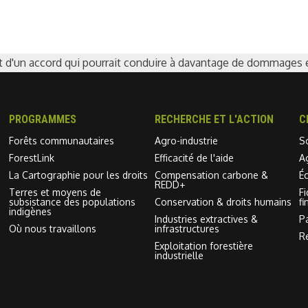
t d'un accord qui pourrait conduire à davantage de dommage
PROGRAMMES
RECHERCHE ET L'ACTION
C
Forêts communautaires
Agro-industrie
S
ForestLink
Efficacité de l'aide
A
La Cartographie pour les droits
Compensation carbone &
É
REDD+
Terres et moyens de
F
subsistance des populations
Conservation & droits humains
fi
indigènes
Industries extractives &
P
Où nous travaillons
infrastructures
R
Exploitation forestière
industrielle