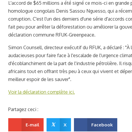
L'accord de $65 millions a été signé ce mois-ci en grand
homologue congolais Denis Sassou Nguesso, qui a récem
corruption. C'est l'un des derniers d'une série d'accords c
fait peu pour arrêter la déforestation ou améliorer la gouv
déclaration commune RFUK-Greenpeace.
Simon Counsell, directeur exécutif du RFUK, a déclaré : "
audacieuses pour faire face à l'escalade de l'urgence clim
d'écoblanchiment de la part de l'industrie pétrolière. Il ris
africains tout en offrant très peu à ceux qui vivent et dép
meilleur espoir de les sauver".
Voir la déclaration complète ici.
Partagez ceci :
𝕏
E-mail
X
Facebook