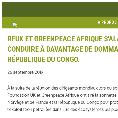
Aller
Lien Facebook
Lien Instagram
Lien Youtube
Linkedin link
au
contenu
À PROPOS
RFUK ET GREENPEACE AFRIQUE S'A
CONDUIRE À DAVANTAGE DE DOMM
RÉPUBLIQUE DU CONGO.
26 septembre 2019
À la suite de la réunion des dirigeants mondiaux lors du 
Foundation UK et Greenpeace Afrique ont tiré la sonnette 
Norvège et de France et la République du Congo pour protég
l'exploitation pétrolière dans l'un des écosystèmes les pl