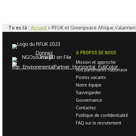
Tu es là :
Accueil
>
RFUK et Greenpeace Afrique s'alarmen
Donnez
A PROPOS DE NOUS
Mission et approche
nos partenaires nationaux
Postes vacants
Notre équipe
Sauvegarder
Gouvernance
Contactez
Politique de confidentialité
FAQ sur le recrutement