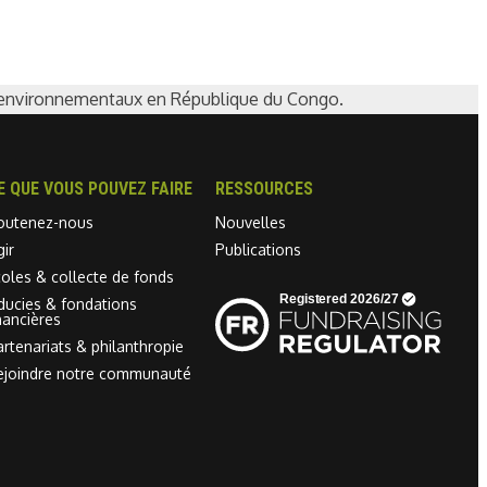
s environnementaux en République du Congo.
E QUE VOUS POUVEZ FAIRE
RESSOURCES
outenez-nous
Nouvelles
gir
Publications
coles & collecte de fonds
Linkedin link
iducies & fondations
nancières
artenariats & philanthropie
ejoindre notre communauté