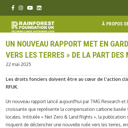
Aller
Lien Facebook
Lien Instagram
Lien Youtube
Linkedin link
au
contenu
À PROPOS D
UN NOUVEAU RAPPORT MET EN GARD
VERS LES TERRES » DE LA PART DE
22 mai 2025
Les droits fonciers doivent être au cœur de l'action c
RFUK.
Un nouveau rapport lancé aujourd'hui par TMG Research et l
croissante que représente la compensation carbone basée 
locales. Intitulée « Net Zero & Land Rights », la publicatio
risquent de déclencher une nouvelle ruée vers les terres, en 