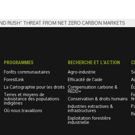
ND RUSH” THREAT FROM NET ZERO CARBON MARKETS
PROGRAMMES
RECHERCHE ET L'ACTION
C
Forêts communautaires
Agro-industrie
S
ForestLink
Efficacité de l'aide
A
La Cartographie pour les droits
Compensation carbone &
É
REDD+
Terres et moyens de
F
subsistance des populations
Conservation & droits humains
fi
indigènes
Industries extractives &
P
Où nous travaillons
infrastructures
R
Exploitation forestière
industrielle