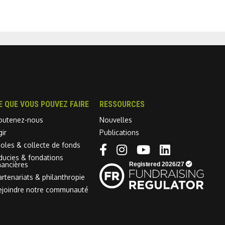
E QUE VOUS POUVEZ FAIRE
RESSOURCES
outenez-nous
Nouvelles
gir
Publications
coles & collecte de fonds
Linkedin link
iducies & fondations
nancières
artenariats & philanthropie
ejoindre notre communauté