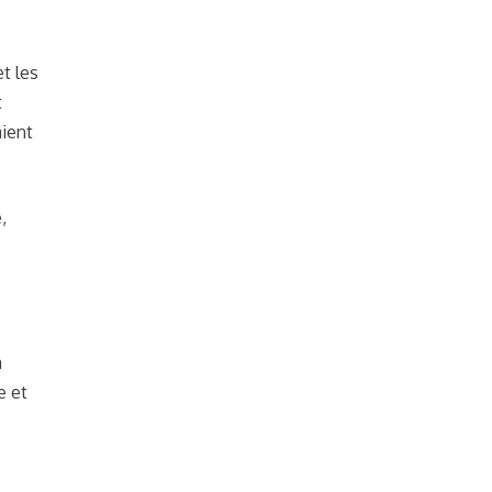
t les
t
aient
,
a
e et