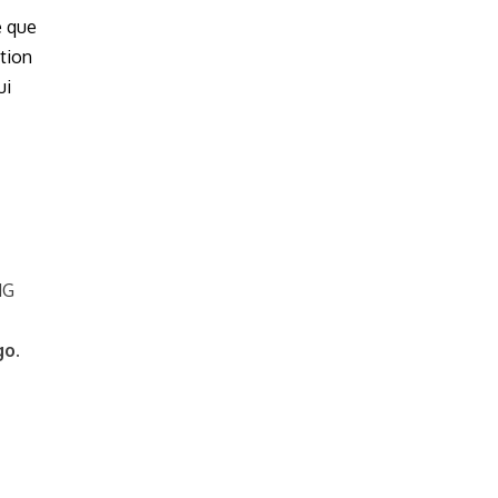
e que
tion
ui
MG
go.