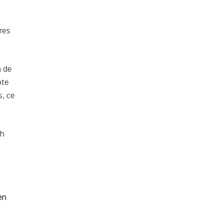
res
n de
pte
s, ce
ch
en