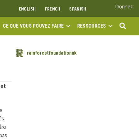
Donnez
ENGLISH
FRENCH
SPANISH
REC
CE QUE VOUS POUVEZ FAIRE
RESSOURCES
rainforestfoundationuk
 et
e
és
éro
 pas