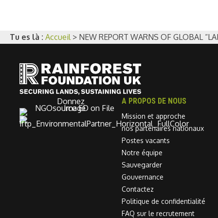
Tu es là :
Accueil
>
NEW REPORT WARNS OF GLOBAL “LA
Donnez
A PROPOS DE NOUS
Mission et approche
nos partenaires nationaux
Postes vacants
Notre équipe
Sauvegarder
Gouvernance
Contactez
Politique de confidentialité
FAQ sur le recrutement