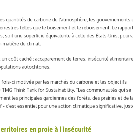
ndes quantités de carbone de l'atmosphère, les gouvernements e
terrestres telles que le boisement et le reboisement. Le rappor
es, soit une superficie équivalente à celle des États-Unis, pourr
 matière de climat.
 un coût caché : accaparement de terres, insécurité alimentaire
pulations autochtones.
e fois-ci motivée par les marchés du carbone et les objectifs
 du TMG Think Tank for Sustainability. "Les communautés qui se
ment les principales gardiennes des forêts, des prairies et de l
if - c'est essentiel pour une action climatique significative, just
ritoires en proie à l'insécurité