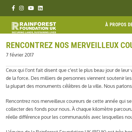
Aller
Lien Facebook
Lien Instagram
Lien Youtube
Linkedin link
au
contenu
À PROPOS D
RENCONTREZ NOS MERVEILLEUX COU
7 février 2017
Ceux qui l'ont fait disent que c'est le plus beau jour de leur v
de la force. Des milliers de personnes viennent soutenir le
la plupart des monuments célèbres de la ville. Nous parlo
Rencontrez nos merveilleux coureurs de cette année qui se
collecter des fonds pour nous. À chaque kilomètre parcouru,
réelle différence pour les communautés avec lesquelles nous
L'équipe de la Rainforest Foundation UK (RFUK) est très ho