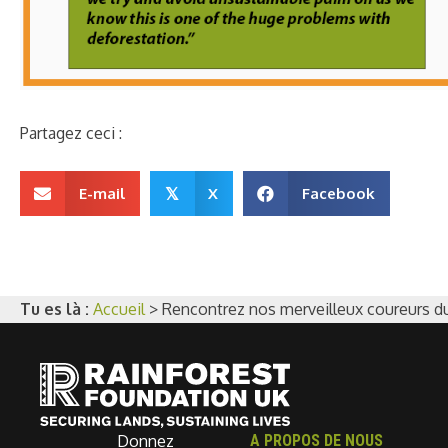
Partagez ceci :
E-mail
X
Facebook
𝕏
Tu es là :
Accueil
>
Rencontrez nos merveilleux coureurs d
Donnez
A PROPOS DE NOUS