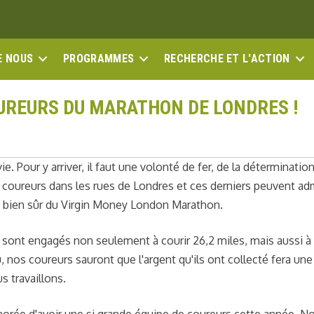
E NOUS
PROGRAMMES
RECHERCHE ET L'ACTION
REURS DU MARATHON DE LONDRES !
ie. Pour y arriver, il faut une volonté de fer, de la détermination
s coureurs dans les rues de Londres et ces derniers peuvent ad
ns bien sûr du Virgin Money London Marathon.
 sont engagés non seulement à courir 26,2 miles, mais aussi à
 nos coureurs sauront que l'argent qu'ils ont collecté fera une
 travaillons.
norée d'avoir une si grande équipe de coureurs cette année. N