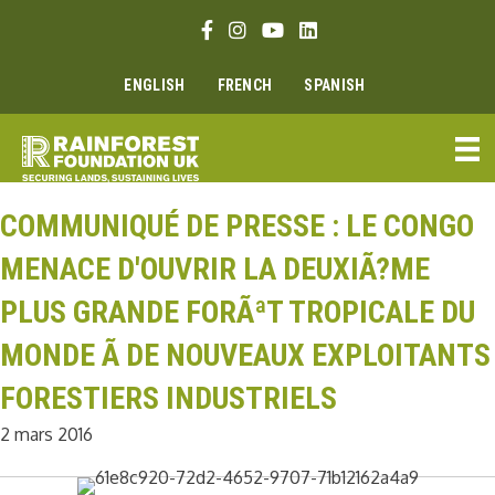
Aller
Lien Facebook
Lien Instagram
Lien Youtube
Linkedin link
au
contenu
ENGLISH
FRENCH
SPANISH
COMMUNIQUÉ DE PRESSE : LE CONGO
MENACE D'OUVRIR LA DEUXIÃ?ME
PLUS GRANDE FORÃªT TROPICALE DU
MONDE Ã DE NOUVEAUX EXPLOITANTS
FORESTIERS INDUSTRIELS
2 mars 2016