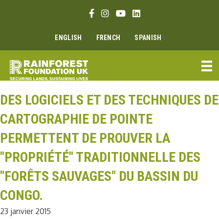
Aller
Lien Facebook
Lien Instagram
Lien Youtube
Linkedin link
au
contenu
ENGLISH
FRENCH
SPANISH
DES LOGICIELS ET DES TECHNIQUES DE
CARTOGRAPHIE DE POINTE
PERMETTENT DE PROUVER LA
"PROPRIÉTÉ" TRADITIONNELLE DES
"FORÊTS SAUVAGES" DU BASSIN DU
CONGO.
23 janvier 2015