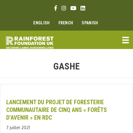
Aller
Lien Facebook
Lien Instagram
Lien Youtube
Linkedin link
au
contenu
ENGLISH
FRENCH
SPANISH
GASHE
LANCEMENT DU PROJET DE FORESTERIE
COMMUNAUTAIRE DE CINQ ANS « FORÊTS
D’AVENIR » EN RDC
7 juillet 2021