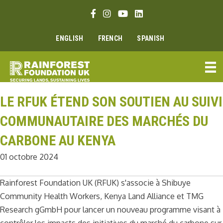
Aller
Lien Facebook
Lien Instagram
Lien Youtube
Linkedin link
au
contenu
ENGLISH
FRENCH
SPANISH
LE RFUK ÉTEND SON SOUTIEN AU SUIVI
COMMUNAUTAIRE DES MARCHÉS DU
CARBONE AU KENYA
01 octobre 2024
Rainforest Foundation UK (RFUK) s'associe à Shibuye
Community Health Workers, Kenya Land Alliance et TMG
Research gGmbH pour lancer un nouveau programme visant à
contrôler les impacts des initiatives du marché du carbone sur