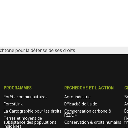
chtone pour la défense de ses droits
PROGRAMMES
RECHERCHE ET L'ACTION
C
Forêts communautaires
Agro-industrie
S
ForestLink
Efficacité de l'aide
A
La Cartographie pour les droits
Compensation carbone &
É
REDD+
Terres et moyens de
F
subsistance des populations
Conservation & droits humains
fi
indigènes