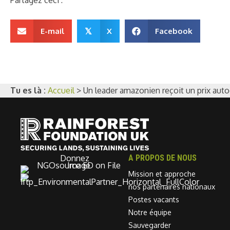
E-mail
X
Facebook
𝕏
Tu es là :
Accueil
>
Un leader amazonien reçoit un prix auto
Donnez
A PROPOS DE NOUS
Mission et approche
nos partenaires nationaux
Postes vacants
Notre équipe
Sauvegarder