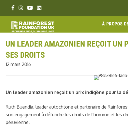
Aller
Lien Facebook
Lien Instagram
Lien Youtube
Linkedin link
au
contenu
À PROPOS D
UN LEADER AMAZONIEN REÇOIT UN 
SES DROITS
12 mars 2016
Un leader amazonien reçoit un prix indigène pour la d
Ruth Buendía, leader autochtone et partenaire de Rainfores
son engagement à défendre les droits de l'homme et les 
péruvienne.