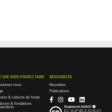
E QUE VOUS POUVEZ FAIRE
RESSOURCES
outenez-nous
Nouvelles
gir
Publications
coles & collecte de fonds
Linkedin link
iducies & fondations
nancières