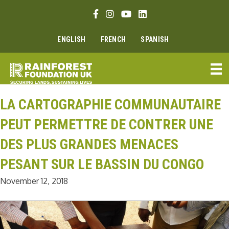
Skip
Facebook link
Instagram link
Youtube link
Linkedin link
to
content
ENGLISH
FRENCH
SPANISH
LA CARTOGRAPHIE COMMUNAUTAIRE
PEUT PERMETTRE DE CONTRER UNE
DES PLUS GRANDES MENACES
PESANT SUR LE BASSIN DU CONGO
November 12, 2018